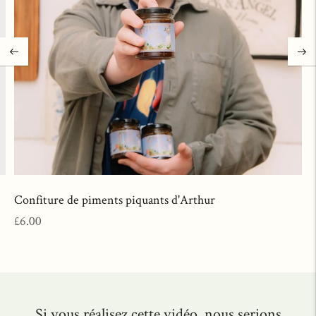
Confiture de piments piquants d'Arthur
Prix
£6.00
normal
Si vous réalisez cette vidéo, nous serions