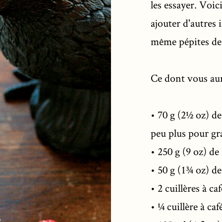
les essayer. Voic
ajouter d'autres 
même pépites de c
Ce dont vous aur
• 70 g (2½ oz) d
peu plus pour gr
• 250 g (9 oz) de
• 50 g (1¾ oz) d
• 2 cuillères à c
• ¼ cuillère à caf