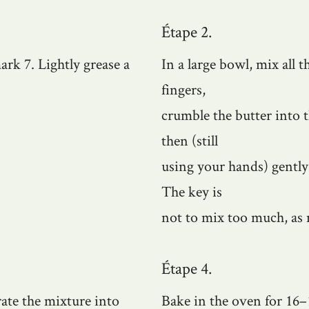
Étape 2.
rk 7. Lightly grease a
In a large bowl, mix all 
fingers,
crumble the butter into t
then (still
using your hands) gently 
The key is
not to mix too much, as m
Étape 4.
ate the mixture into
Bake in the oven for 16–