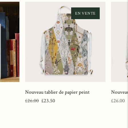
EN VENTE
Nouveau tablier de papier peint
Nouveau
Prix
Prix
Prix
£26.00
£23.50
£26.00
normal
de
normal
vente