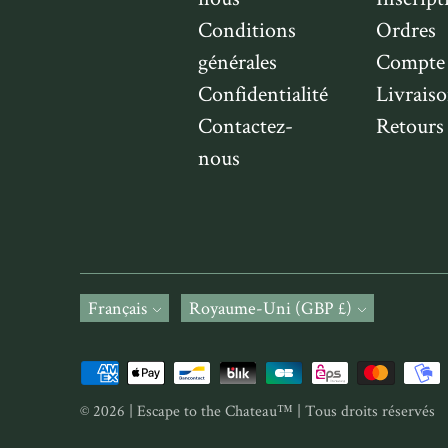
Conditions
Ordres
générales
Compte
Confidentialité
Livrais
Contactez-
Retours
nous
Langue
Français
Monnaie
Royaume-Uni (GBP £)
Méthodes
de
© 2026 | Escape to the Chateau™ | Tous droits réservés
paiement