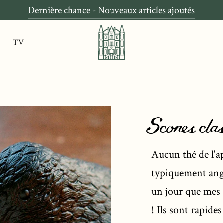
Dernière chance - Nouveaux articles ajoutés
t
TV
Scones cla
Aucun thé de l'a
typiquement ang
un jour que mes 
! Ils sont rapides