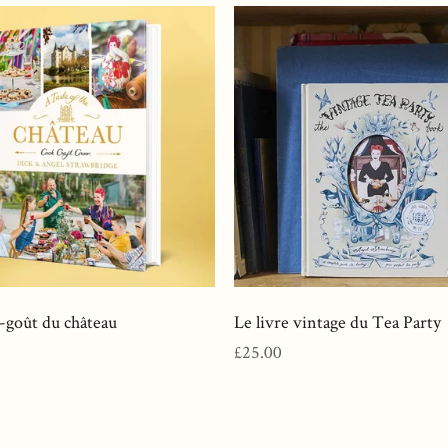
-goût du château
Le livre vintage du Tea Party
Prix
£25.00
normal