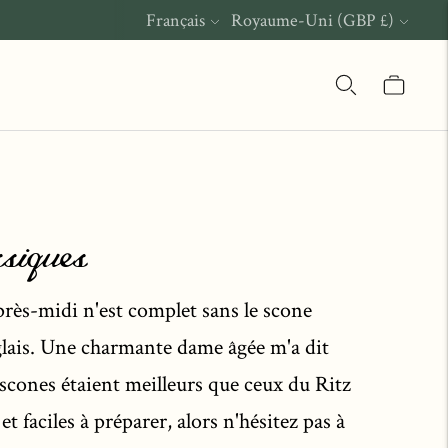
Langue
Monnaie
Français
Royaume-Uni (GBP £)
ssiques
près-midi n'est complet sans le scone
lais. Une charmante dame âgée m'a dit
scones étaient meilleurs que ceux du Ritz
 et faciles à préparer, alors n'hésitez pas à