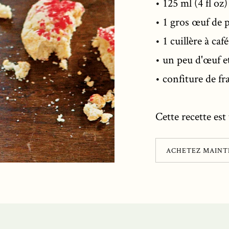
• 125 ml (4 fl oz)
• 1 gros œuf de p
• 1 cuillère à caf
• un peu d'œuf et
• confiture de fr
Cette recette es
ACHETEZ MAIN